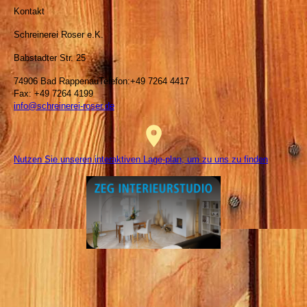
Kontakt
Schreinerei Roser e.K.
Babstadter Str. 25
74906 Bad RappenauTelefon:+49 7264 4417
Fax: +49 7264 4199
info@schreinerei-roser.de
Nutzen Sie unseren interaktiven Lage-plan, um zu uns zu finden