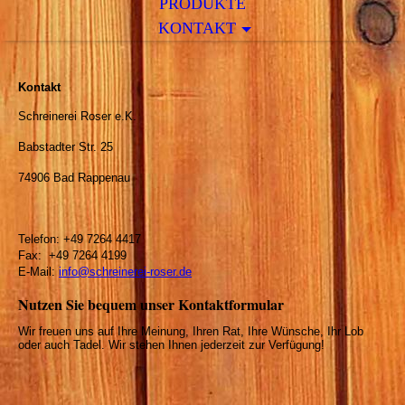
PRODUKTE
KONTAKT
Kontakt
Schreinerei Roser e.K.
Babstadter Str. 25
74906 Bad Rappenau
Telefon: +49 7264 4417
Fax: +49 7264 4199
E-Mail:
info@schreinerei-roser.de
Nutzen Sie bequem unser Kontaktformular
Wir freuen uns auf Ihre Meinung, Ihren Rat, Ihre Wünsche, Ihr Lob
oder auch Tadel. Wir stehen Ihnen jederzeit zur Verfügung!