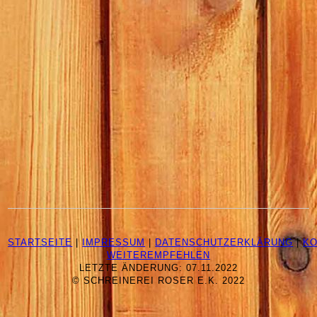
STARTSEITE
|
IMPRESSUM
|
DATENSCHUTZERKLÄRUNG
|
KO
WEITEREMPFEHLEN
LETZTE ÄNDERUNG: 07.11.2022
© SCHREINEREI ROSER E.K. 2022