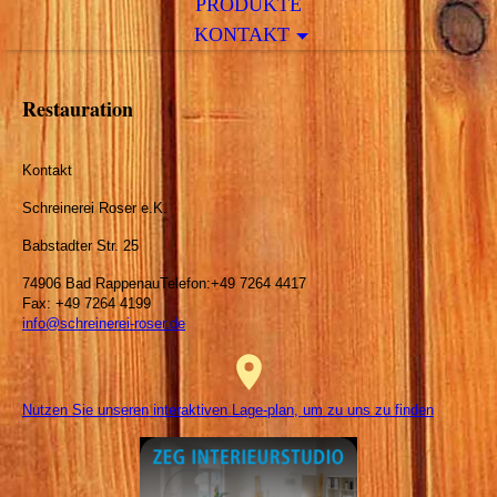
PRODUKTE
KONTAKT
Restauration
Kontakt
Schreinerei Roser e.K.
Babstadter Str. 25
74906 Bad RappenauTelefon:+49 7264 4417
Fax: +49 7264 4199
info@schreinerei-roser.de
Nutzen Sie unseren interaktiven Lage-plan, um zu uns zu finden